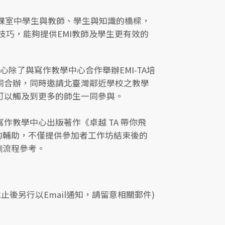
EMI課室中學生與教師、學生與知識的橋樑，
技巧，能夠提供EMI教師及學生更有效的
心除了與寫作教學中心合作舉辦EMI-TA培
共同合辦，同時邀請北臺灣鄰近學校之教學
訓可以觸及到更多的師生一同參與。
作教學中心出版著作《卓越 TA 帶你飛
的輔助，不僅提供參加者工作坊結束後的
訓流程參考。
止後另行以Email通知，請留意相關郵件)