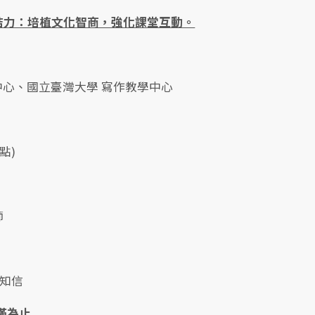
結力：培植文化智商，強化課堂互動。
中心、國立臺灣大學 寫作教學中心
點)
師
通知信
額滿為止