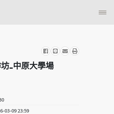
share to facebook
share to line
share to email
print
作坊_中原大學場
30
26-03-09 23:59