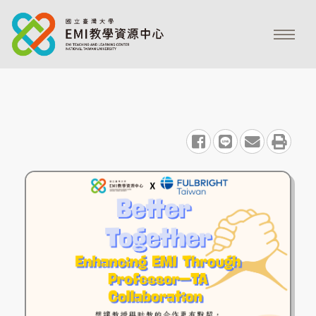
share to facebook
share to line
share to emai
print