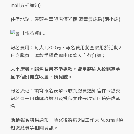
mail方式通知)
住宿地點：溪頭福華飯店漢光樓 豪華雙床房(兩小床)
【報名資訊】
報名費用：每人1,300元，報名費用將全數用於活動2
日之膳費，匯款手續費需由匯款人自行負擔；
未出席者，報名費用不予退款，費用將納入校務基金
且不個別開立收據，請見諒。
報名流程：填寫報名表單→收到繳費通知信件→繳交
報名費→回傳匯款證明及投保文件→收到回信完成報
名
活動報名結果通知：
填寫後將於3個工作天內以mail通
知您繳費等相關資訊
。