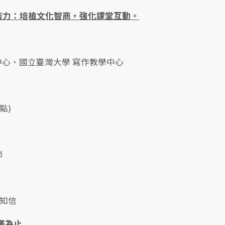
結力：培植文化智商，強化課堂互動。
中心、國立臺灣大學 寫作教學中心
點)
師
通知信
額滿為止