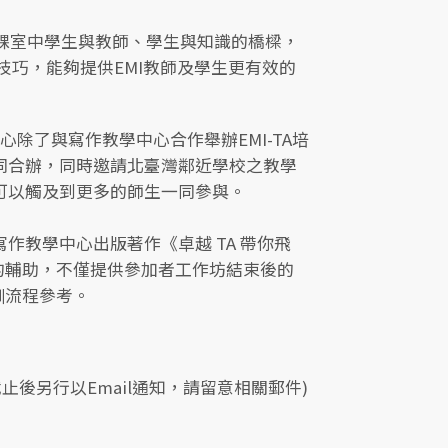
EMI課室中學生與教師、學生與知識的橋樑，
技巧，能夠提供EMI教師及學生更有效的
心除了與寫作教學中心合作舉辦EMI-TA培
共同合辦，同時邀請北臺灣鄰近學校之教學
訓可以觸及到更多的師生一同參與。
作教學中心出版著作《卓越 TA 帶你飛
的輔助，不僅提供參加者工作坊結束後的
訓流程參考。
止後另行以Email通知，請留意相關郵件)