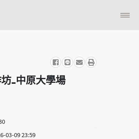
share to facebook
share to line
share to email
print
作坊_中原大學場
30
26-03-09 23:59