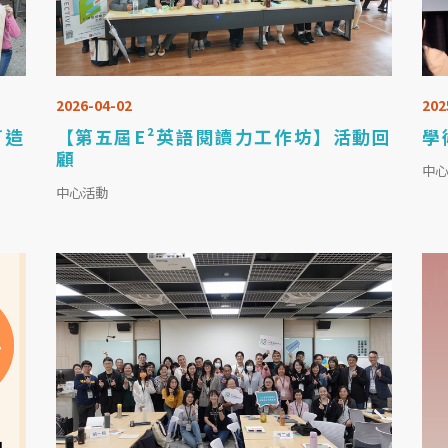
2026-04-02
202
打造
【第五屆E²英語閱讀力工作坊】活動回
學
顧
中
中心活動